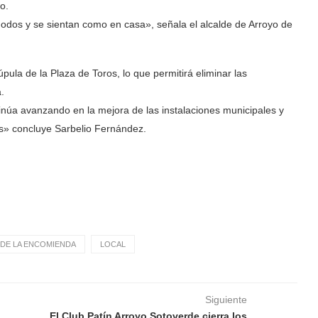
o.
dos y se sientan como en casa», señala el alcalde de Arroyo de
pula de la Plaza de Toros, lo que permitirá eliminar las
.
inúa avanzando en la mejora de las instalaciones municipales y
cos» concluye Sarbelio Fernández.
DE LA ENCOMIENDA
LOCAL
Siguiente
El Club Patín Arroyo Sotoverde cierra los