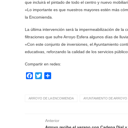
que incluirá el pintado de todo el centro y nuevo mobiliari
«Lo importante es que nuestros mayores estén más cómo
la Encomienda.
La última intervención será la impermeabilización de la cú
filtraciones que sufre Arroyo Esfera algunos días de lluvia
«Con este conjunto de inversiones, el Ayuntamiento cont
educativas, reforzando la calidad de los servicios públi
Compartir en redes:
Facebook
Twitter
Compartir
ARROYO DE LA ENCOMIENDA
AYUNTAMIENTO DE ARROYO 
Anterior
Arroyo recibe el verano con Cadena Dial y