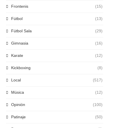
Frontenis
(15)
Fútbol
(13)
Fútbol Sala
(29)
Gimnasia
(16)
Karate
(12)
Kickboxing
(8)
Local
(517)
Música
(12)
Opinión
(100)
Patinaje
(50)