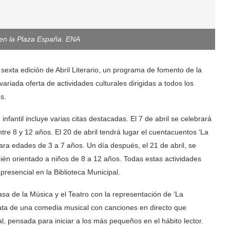
a en la Plaza España. ENA
exta edición de Abril Literario, un programa de fomento de la
ariada oferta de actividades culturales dirigidas a todos los
s.
 infantil incluye varias citas destacadas. El 7 de abril se celebrará
 entre 8 y 12 años. El 20 de abril tendrá lugar el cuentacuentos ‘La
, para edades de 3 a 7 años. Un día después, el 21 de abril, se
también orientado a niños de 8 a 12 años. Todas estas actividades
presencial en la Biblioteca Municipal.
Casa de la Música y el Teatro con la representación de ‘La
rata de una comedia musical con canciones en directo que
al, pensada para iniciar a los más pequeños en el hábito lector.