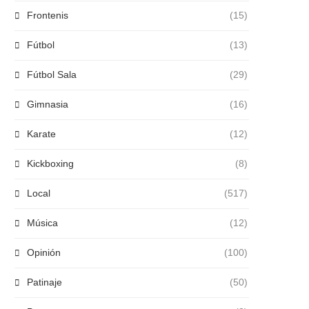
Frontenis
(15)
Fútbol
(13)
Fútbol Sala
(29)
Gimnasia
(16)
Karate
(12)
Kickboxing
(8)
Local
(517)
Música
(12)
Opinión
(100)
Patinaje
(50)