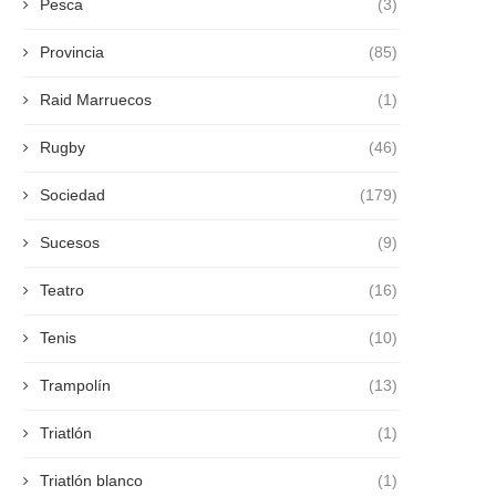
Pesca
(3)
Provincia
(85)
Raid Marruecos
(1)
Rugby
(46)
Sociedad
(179)
Sucesos
(9)
Teatro
(16)
Tenis
(10)
Trampolín
(13)
Triatlón
(1)
Triatlón blanco
(1)