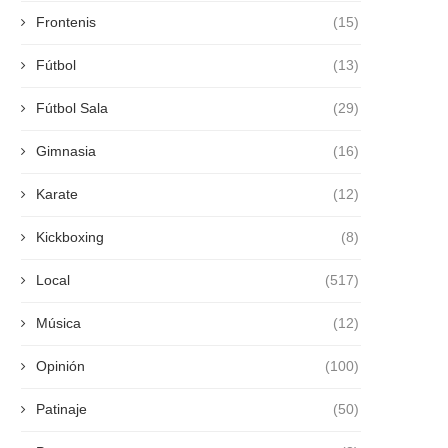
Frontenis
(15)
Fútbol
(13)
Fútbol Sala
(29)
Gimnasia
(16)
Karate
(12)
Kickboxing
(8)
Local
(517)
Música
(12)
Opinión
(100)
Patinaje
(50)