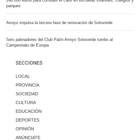
240.000 euros para combatir el calor en escuelas infantiles, colegios y
parques
Arroyo impulsa la tercera fase de renovación de Sotoverde
Seis patinadores del Club Patín Arroyo Sotoverde rumbo al
Campeonato de Europa
SECCIONES
LOCAL
PROVINCIA
SOCIEDAD
CULTURA
EDUCACIÓN
DEPORTES
OPINIÓN
ANÚNCIATE