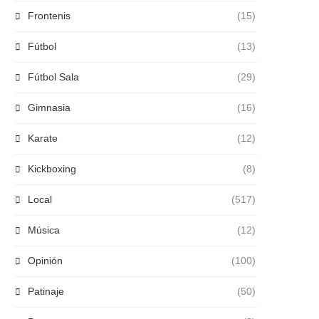
Frontenis
(15)
Fútbol
(13)
Fútbol Sala
(29)
Gimnasia
(16)
Karate
(12)
Kickboxing
(8)
Local
(517)
Música
(12)
Opinión
(100)
Patinaje
(50)