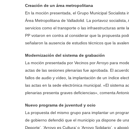
Creación de un área metropolitana
En la moción presentada, el Grupo Municipal Socialista in
Área Metropolitana de Valladolid. La portavoz socialista
servicios como el transporte o las infraestructuras ante l
PP votaron en contra al considerar que la propuesta podr
señalaron la ausencia de estudios técnicos que la avalen
Modernización del sistema de grabación
La moción presentada por Vecinos por Arroyo para modern
actas de las sesiones plenarias fue aprobada. El acuerdo
fallos de audio y vídeo, la implantación de un índice elec
las actas en la sede electrónica municipal. «El sistema a
plenarias presenta graves deficiencias», comenta Antoni
Nuevo programa de juventud y ocio
La propuesta del mismo grupo para implantar un program
de gobierno defendió que el municipio ya dispone de una 
Deporte’, ‘Arroyo es Cultura’ o ‘Arroyo Solidario’, y abo