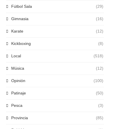
Fútbol Sala
(29)
Gimnasia
(16)
Karate
(12)
Kickboxing
(8)
Local
(518)
Música
(12)
Opinión
(100)
Patinaje
(50)
Pesca
(3)
Provincia
(85)