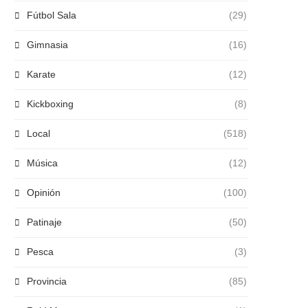
Fútbol Sala
(29)
Gimnasia
(16)
Karate
(12)
Kickboxing
(8)
Local
(518)
Música
(12)
Opinión
(100)
Patinaje
(50)
Pesca
(3)
Provincia
(85)