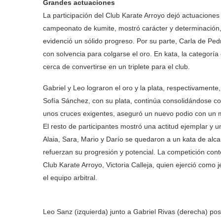
Grandes actuaciones
La participación del Club Karate Arroyo dejó actuacione
campeonato de kumite, mostró carácter y determinación
evidenció un sólido progreso. Por su parte, Carla de Pe
con solvencia para colgarse el oro. En kata, la categor
cerca de convertirse en un triplete para el club.
Gabriel y Leo lograron el oro y la plata, respectivamen
Sofía Sánchez, con su plata, continúa consolidándose 
unos cruces exigentes, aseguró un nuevo podio con un m
El resto de participantes mostró una actitud ejemplar y 
Alaia, Sara, Mario y Darío se quedaron a un kata de alca
refuerzan su progresión y potencial. La competición contó
Club Karate Arroyo, Victoria Calleja, quien ejerció como
el equipo arbitral.
Leo Sanz (izquierda) junto a Gabriel Rivas (derecha) p