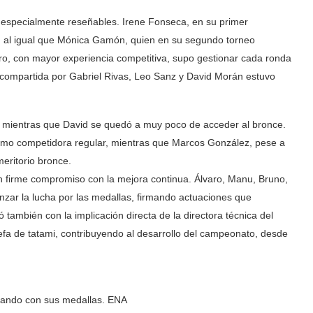
s especialmente reseñables. Irene Fonseca, en su primer
, al igual que Mónica Gamón, quien en su segundo torneo
dro, con mayor experiencia competitiva, supo gestionar cada ronda
ía compartida por Gabriel Rivas, Leo Sanz y David Morán estuvo
te, mientras que David se quedó a muy poco de acceder al bronce.
como competidora regular, mientras que Marcos González, pese a
eritorio bronce.
un firme compromiso con la mejora continua. Álvaro, Manu, Bruno,
nzar la lucha por las medallas, firmando actuaciones que
 también con la implicación directa de la directora técnica del
 jefa de tatami, contribuyendo al desarrollo del campeonato, desde
osando con sus medallas. ENA