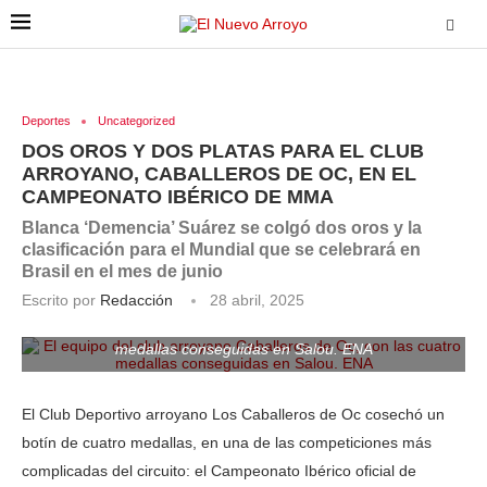
Deportes
Uncategorized
DOS OROS Y DOS PLATAS PARA EL CLUB
ARROYANO, CABALLEROS DE OC, EN EL
CAMPEONATO IBÉRICO DE MMA
Blanca ‘Demencia’ Suárez se colgó dos oros y la
clasificación para el Mundial que se celebrará en
Brasil en el mes de junio
Escrito por
Redacción
28 abril, 2025
El equipo del club arroyano Caballeros de Oc, con las cuatro
medallas conseguidas en Salou. ENA
El Club Deportivo arroyano Los Caballeros de Oc cosechó un
botín de cuatro medallas, en una de las competiciones más
complicadas del circuito: el Campeonato Ibérico oficial de