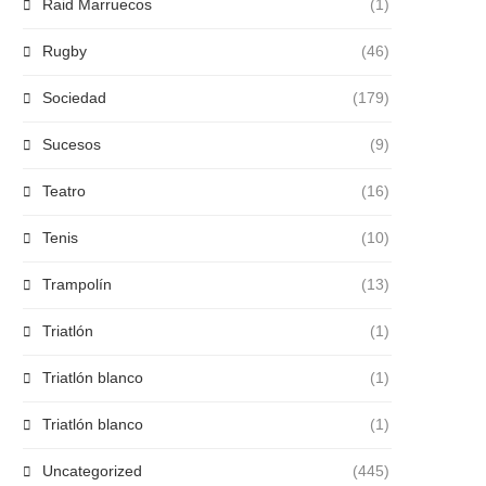
Raid Marruecos
(1)
Rugby
(46)
Sociedad
(179)
Sucesos
(9)
Teatro
(16)
Tenis
(10)
Trampolín
(13)
Triatlón
(1)
Triatlón blanco
(1)
Triatlón blanco
(1)
Uncategorized
(445)