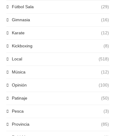
Fútbol Sala
(29)
Gimnasia
(16)
Karate
(12)
Kickboxing
(8)
Local
(518)
Música
(12)
Opinión
(100)
Patinaje
(50)
Pesca
(3)
Provincia
(85)