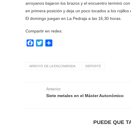
arroyanos bajaron los brazos y el encuentro terminó con vi
en primera posición y deja un poco tocados a los rojill
El domingo juegan en La Pedraja a las 16,30 horas.
Compartir en redes:
Facebook
Twitter
Compartir
ARROYO DE LA ENCOMIENDA
DEPORTE
Anterior
Siete metales en el Máster Autonómico
PUEDE QUE T