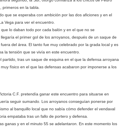
y ahora segundo, la Sur, otorgó confianza a los chicos de Pedro
, primeros en la tabla.
ido que se esperaba con ambición por las dos aficiones y en el
La Vega para ver el encuentro.
 que lo daban todo por cada balón y en el que no se
legaría el primer gol de los arroyanos, después de un saque de
fuera del área. El tanto fue muy celebrado por la grada local y es
ba la tensión que se vivía en este encuentro.
el partido, tras un saque de esquina en el que la defensa arroyana
o muy físico en el que las defensas acabaron por imponerse a los
ictoria C.F. pretendía ganar este encuentro para situarse en
yo quería seguir sumando. Los arroyanos conseguían ponerse por
osismo al banquillo local que no sabía cómo defender el vendaval
ctoria empataba tras un fallo de portero y defensa.
 las ganas y en el minuto 55 se adelantaron. En este momento los