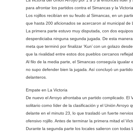
La victoria del Unión Arroyo por 1 a 3 al entonces líder 
para afrontar los partidos contra el Simancas y la Victoria
Los rojillos recibían en su feudo al Simancas, en un part
que hasta 200 aficionados se acercaron al municipal de 
La primera parte estuvo muy disputada, con dos equipos
desperdiciaba ninguna segunda jugada. De esta manera l
meta que terminó por finalizar ‘Kun’ con un golazo desde 
que la rivalidad entre estos dos pueblos cercanos refleja
Al filo de la media parte, el Simancas conseguía igualar 
no supo defender bien la jugada. Así concluyó un partid
delanteros.
Empate en La Victoria
De nuevo el Arroyo afrontaba un partido complicado. El V
solitario como líder de la clasificación y el Unión Arro
delante en el minuto 23, lo que trasladó un fuerte nervi
ofensivo rojillo. Antes de terminar la primera mitad el Vi
Durante la segunda parte los locales salieron con todas