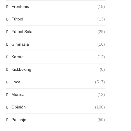
Frontenis
(15)
Fútbol
(13)
Fútbol Sala
(29)
Gimnasia
(16)
Karate
(12)
Kickboxing
(8)
Local
(517)
Música
(12)
Opinión
(100)
Patinaje
(50)