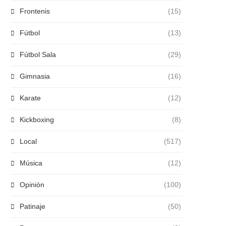
Frontenis
(15)
Fútbol
(13)
Fútbol Sala
(29)
Gimnasia
(16)
Karate
(12)
Kickboxing
(8)
Local
(517)
Música
(12)
Opinión
(100)
Patinaje
(50)