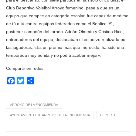
para el descanso, con siete partidos en tan solo cinco días, el
Club Deportivo Voleibol Arroyo femenino, pese a que es un
equipo que compite en categoría escolar, fue capaz de medirse
de tú a tú contra equipos federados como el Benfica ‘A’ ,
posterior campeón del torneo. Adrián Olmedo y Cristina Rico,
entrenadores del equipo, destacaban el esfuerzo realizado por
las jugadoras. «Es un premio más que merecido, ha sido una
temporada muy bonita y no podía acabar mejor».
Compartir en redes:
Facebook
Twitter
Compartir
ARROYO DE LA ENCOMIENDA
AYUNTAMIENTO DE ARROYO DE LA ENCOMIENDA
DEPORTE