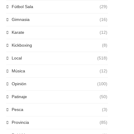
Fútbol Sala
(29)
Gimnasia
(16)
Karate
(12)
Kickboxing
(8)
Local
(518)
Música
(12)
Opinión
(100)
Patinaje
(50)
Pesca
(3)
Provincia
(85)