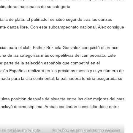
atinadoras nacionales de su categoría.
alla de plata. El patinador se situó segundo tras las danzas
ente danza libre. Con este subcampeonato nacional, Álex consigue
.
cias para el club. Esther Brizuela González conquistó el bronce
 una de las categorías más competitivas del campeonato. Este
mar parte de la selección española que competirá en el
ción Española realizará en los próximos meses y cuyo número de
ada para la cita continental, la patinadora tendría asegurada su
quinta posición después de situarse entre las diez mejores del país
concluyó decimoséptima. Ambas continúan consolidándose entre
 se colgó la medalla de
Sofia Rey se proclamó bronce nacional