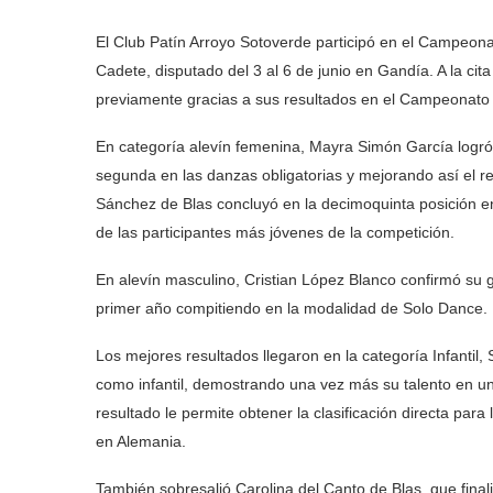
El Club Patín Arroyo Sotoverde participó en el Campeona
Cadete, disputado del 3 al 6 de junio en Gandía. A la cit
previamente gracias a sus resultados en el Campeonato
En categoría alevín femenina, Mayra Simón García logró f
segunda en las danzas obligatorias y mejorando así el r
Sánchez de Blas concluyó en la decimoquinta posición
de las participantes más jóvenes de la competición.
En alevín masculino, Cristian López Blanco confirmó su 
primer año compitiendo en la modalidad de Solo Dance.
Los mejores resultados llegaron en la categoría Infantil
como infantil, demostrando una vez más su talento en un
resultado le permite obtener la clasificación directa pa
en Alemania.
También sobresalió Carolina del Canto de Blas, que finali