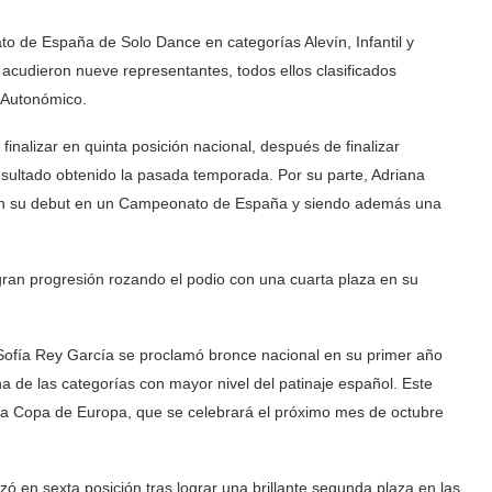
to de España de Solo Dance en categorías Alevín, Infantil y
a acudieron nueve representantes, todos ellos clasificados
 Autonómico.
inalizar en quinta posición nacional, después de finalizar
esultado obtenido la pasada temporada. Por su parte, Adriana
 en su debut en un Campeonato de España y siendo además una
gran progresión rozando el podio con una cuarta plaza en su
, Sofía Rey García se proclamó bronce nacional en su primer año
a de las categorías con mayor nivel del patinaje español. Este
ra la Copa de Europa, que se celebrará el próximo mes de octubre
zó en sexta posición tras lograr una brillante segunda plaza en las