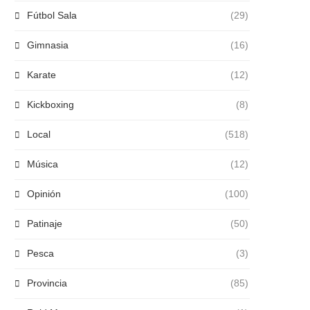
Fútbol Sala
(29)
Gimnasia
(16)
Karate
(12)
Kickboxing
(8)
Local
(518)
Música
(12)
Opinión
(100)
Patinaje
(50)
Pesca
(3)
Provincia
(85)