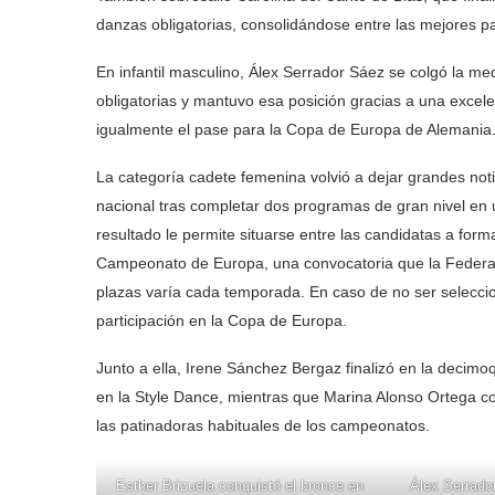
danzas obligatorias, consolidándose entre las mejores p
En infantil masculino, Álex Serrador Sáez se colgó la med
obligatorias y mantuvo esa posición gracias a una excel
igualmente el pase para la Copa de Europa de Alemania
La categoría cadete femenina volvió a dejar grandes noti
nacional tras completar dos programas de gran nivel en
resultado le permite situarse entre las candidatas a for
Campeonato de Europa, una convocatoria que la Federa
plazas varía cada temporada. En caso de no ser seleccion
participación en la Copa de Europa.
Junto a ella, Irene Sánchez Bergaz finalizó en la decimo
en la Style Dance, mientras que Marina Alonso Ortega 
las patinadoras habituales de los campeonatos.
Esther Brizuela conquistó el bronce en
Álex Serrador