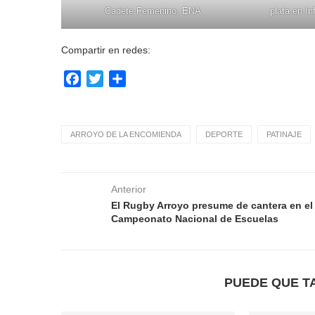
Cadete Femenino. ENA
plata en In
Compartir en redes:
Facebook
Twitter
Compartir
ARROYO DE LA ENCOMIENDA
DEPORTE
PATINAJE
Anterior
El Rugby Arroyo presume de cantera en el
Campeonato Nacional de Escuelas
PUEDE QUE T