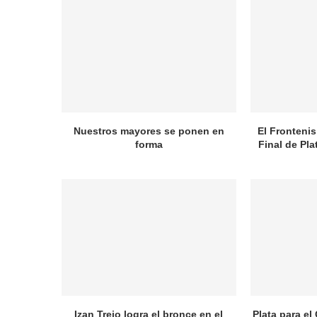
Nuestros mayores se ponen en
El Frontenis
forma
Final de Pl
Izan Trejo logra el bronce en el
Plata para el