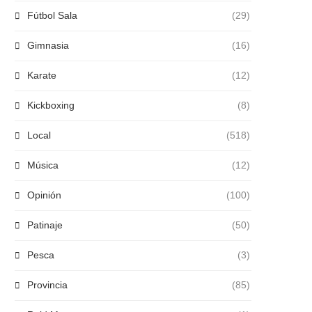
Fútbol Sala
(29)
Gimnasia
(16)
Karate
(12)
Kickboxing
(8)
Local
(518)
Música
(12)
Opinión
(100)
Patinaje
(50)
Pesca
(3)
Provincia
(85)