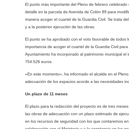
El punto más importante del Pleno de febrero celebrado e
detalle en la parcela de Avenida de Colón 89 para modifi
manera acoger el cuartel de la Guardia Civil. Se trata de
y a la posterior ejecución de las obras.
El punto se ha aprobado con el voto favorable de todos
importancia de acoger el cuartel de la Guardia Civil par
Ayuntamiento ha incorporado al patrimonio municipal el
754.526 euros.
«En este momento», ha informado el alcalde en el Pleno
adecuación de los espacios acorde a las necesidades ind
Un plazo de 11 meses
El plazo para la redacción del proyecto es de tres meses
las obras de adecuación con un plazo estimado de ejec
en los recursos de seguridad con los que contaremos en A
colaboración con el Ministerio y a la constancia en las g