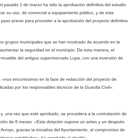
l pasado 1 de marzo ha sido la aprobación definitiva del estudio
car su uso, de comercial a equipamiento público, y de esta
l paso previo para proceder a la aprobación del proyecto definitivo
 los grupos municipales que se han mostrado de acuerdo en la
a aumentar la seguridad en el municipio. De esta manera, el
 inmueble del antiguo supermercado Lupa, con una inversión de
, «nos encontramos en la fase de redacción del proyecto de
icadas por los responsables técnicos de la Guardia Civil».
 y, una vez que esté aprobado, se procederá a la contratación de
ución de 8 meses. «Esta dotación supone un antes y un después
rroyo, gracias la iniciativa del Ayuntamiento, al compromiso de
estiones entabladas», ha concluido el alcalde.