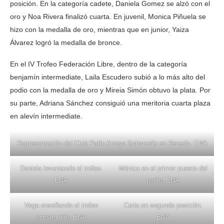
posición. En la categoría cadete, Daniela Gomez se alzó con el
oro y Noa Rivera finalizó cuarta. En juvenil, Monica Piñuela se
hizo con la medalla de oro, mientras que en junior, Yaiza
Álvarez logró la medalla de bronce.
En el IV Trofeo Federación Libre, dentro de la categoría
benjamín intermediate, Laila Escudero subió a lo más alto del
podio con la medalla de oro y Mireia Simón obtuvo la plata. Por
su parte, Adriana Sánchez consiguió una meritoria cuarta plaza
en alevín intermediate.
Representación del Club Patín Arroyo Sotoverde en Renedo. ENA
Daniela levantando el trofeo.
Mónica en el primer puesto del
ENA
podio. ENA
Vega enseñando el trofeo
Carla en segunda posición.
conseguido. ENA
ENA