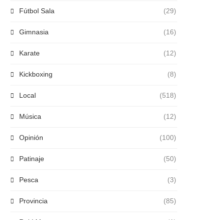
Fútbol Sala
(29)
Gimnasia
(16)
Karate
(12)
Kickboxing
(8)
Local
(518)
Música
(12)
Opinión
(100)
Patinaje
(50)
Pesca
(3)
Provincia
(85)