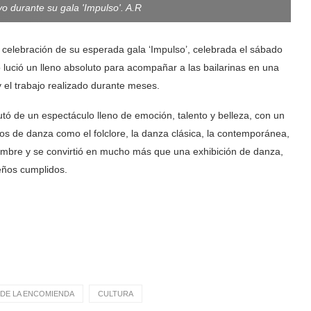
yo durante su gala 'Impulso'. A.R
a celebración de su esperada gala ‘Impulso’, celebrada el sábado
o lució un lleno absoluto para acompañar a las bailarinas en una
y el trabajo realizado durante meses.
tó de un espectáculo lleno de emoción, talento y belleza, con un
los de danza como el folclore, la danza clásica, la contemporánea,
 nombre y se convirtió en mucho más que una exhibición de danza,
ueños cumplidos.
DE LA ENCOMIENDA
CULTURA