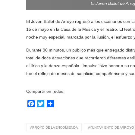
El Joven Ballet de Arro
El Joven Ballet de Arroyo regresó a los escenarios con l
16 de mayo en la Casa de la Música y el Teatro. El teatr
noche muy especial, marcada por la ilusión, el esfuerzo 
Durante 90 minutos, un público más que entregado disfru
total de doce actuaciones que recorrieron diferentes esti
el lírico y la danza española. ‘Impulso’ hizo honor a su
fue el reflejo de meses de sacrificio, compañerismo y s
Compartir en redes:
Facebook
Twitter
Compartir
ARROYO DE LA ENCOMIENDA
AYUNTAMIENTO DE ARROYO 