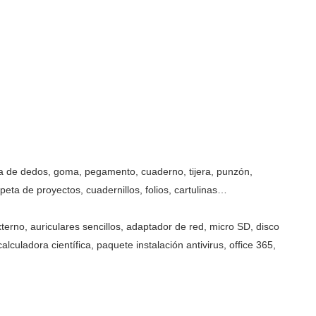
ura de dedos, goma, pegamento, cuaderno, tijera, punzón,
rpeta de proyectos, cuadernillos, folios, cartulinas…
xterno, auriculares sencillos, adaptador de red, micro SD, disco
uladora científica, paquete instalación antivirus, office 365,