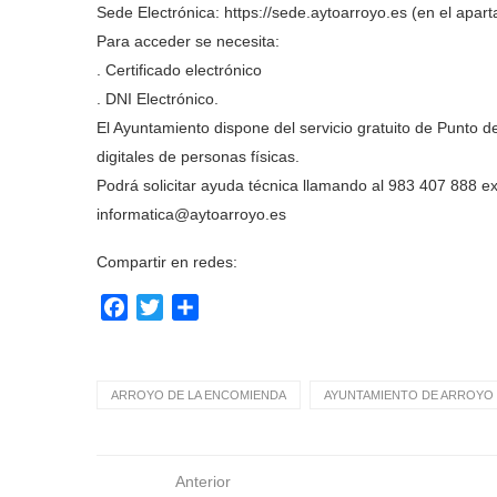
Sede Electrónica: https://sede.aytoarroyo.es (en el apart
Para acceder se necesita:
. Certificado electrónico
. DNI Electrónico.
El Ayuntamiento dispone del servicio gratuito de Punto d
digitales de personas físicas.
Podrá solicitar ayuda técnica llamando al 983 407 888 ex
informatica@aytoarroyo.es
Compartir en redes:
Facebook
Twitter
Compartir
ARROYO DE LA ENCOMIENDA
AYUNTAMIENTO DE ARROYO 
Anterior