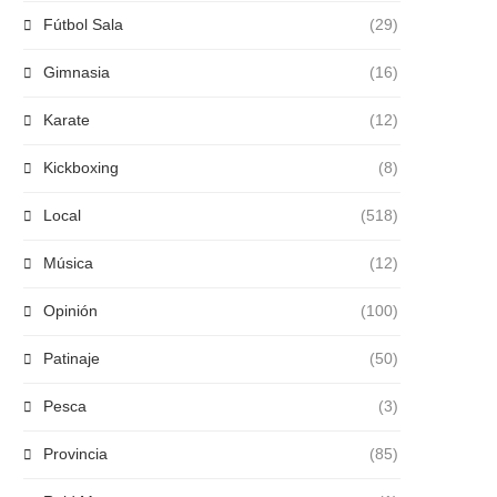
Fútbol Sala
(29)
Gimnasia
(16)
Karate
(12)
Kickboxing
(8)
Local
(518)
Música
(12)
Opinión
(100)
Patinaje
(50)
Pesca
(3)
Provincia
(85)