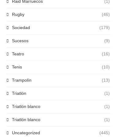
Raid Marruecos
(1)
Rugby
(46)
Sociedad
(179)
Sucesos
(9)
Teatro
(16)
Tenis
(10)
Trampolín
(13)
Triatlón
(1)
Triatlón blanco
(1)
Triatlón blanco
(1)
Uncategorized
(445)