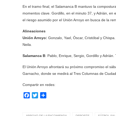
En el tramo final, el Salamanca B mantuvo la compostura 
momentos clave. Gordillo, en el minuto 37, y Adrián, en el
el riesgo asumido por el Unión Arroyo en busca de la re
Alineaciones
Unión Arroyo:
Gonzalo, Yael, Óscar, Cristóbal y Chispa.
Neila.
Salamanca B
: Pablo, Enrique, Sergio, Gordillo y Adrián
El Unión Arroyo afrontará su próximo compromiso el sába
Garnacho, donde se medirá al Tres Columnas de Ciudad
Compartir en redes:
Facebook
Twitter
Compartir
ARROYO DE LA ENCOMIENDA
DEPORTE
FÚTBOL SAL