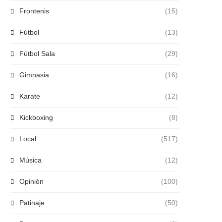
Frontenis
(15)
Fútbol
(13)
Fútbol Sala
(29)
Gimnasia
(16)
Karate
(12)
Kickboxing
(8)
Local
(517)
Música
(12)
Opinión
(100)
Patinaje
(50)