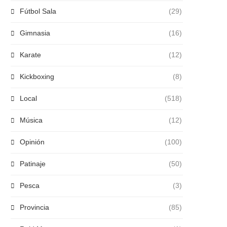
Fútbol Sala
(29)
Gimnasia
(16)
Karate
(12)
Kickboxing
(8)
Local
(518)
Música
(12)
Opinión
(100)
Patinaje
(50)
Pesca
(3)
Provincia
(85)