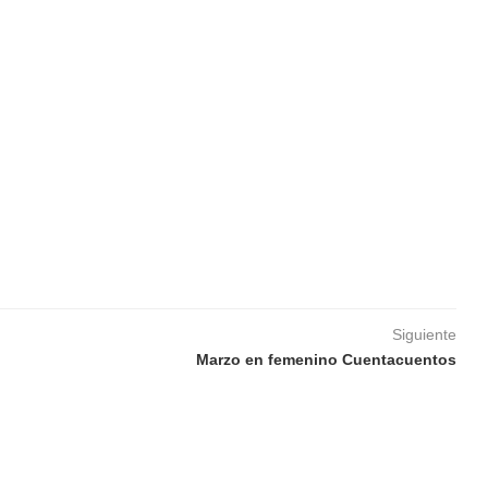
dar
iCalendar
Office 365
Siguiente
Marzo en femenino Cuentacuentos