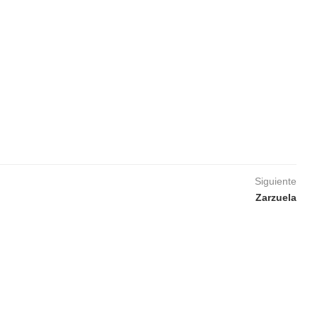
dar
iCalendar
Office 365
Siguiente
Zarzuela