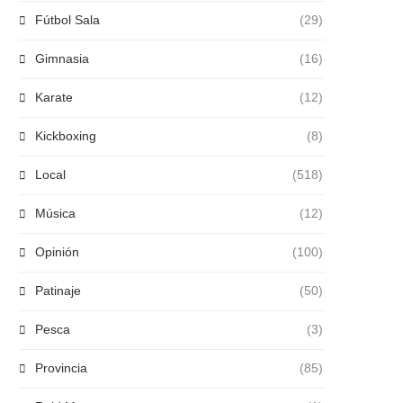
Fútbol Sala
(29)
Gimnasia
(16)
Karate
(12)
Kickboxing
(8)
Local
(518)
Música
(12)
Opinión
(100)
Patinaje
(50)
Pesca
(3)
Provincia
(85)