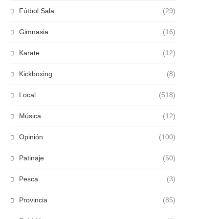
Fútbol Sala
(29)
Gimnasia
(16)
Karate
(12)
Kickboxing
(8)
Local
(518)
Música
(12)
Opinión
(100)
Patinaje
(50)
Pesca
(3)
Provincia
(85)