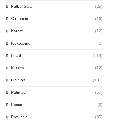
Fútbol Sala
(29)
Gimnasia
(16)
Karate
(12)
Kickboxing
(8)
Local
(518)
Música
(12)
Opinión
(100)
Patinaje
(50)
Pesca
(3)
Provincia
(85)