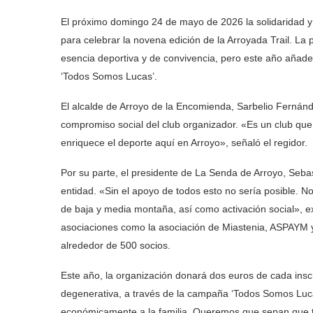
El próximo domingo 24 de mayo de 2026 la solidaridad y
para celebrar la novena edición de la Arroyada Trail. La
esencia deportiva y de convivencia, pero este año aña
‘Todos Somos Lucas’.
El alcalde de Arroyo de la Encomienda, Sarbelio Fernánd
compromiso social del club organizador. «Es un club que
enriquece el deporte aquí en Arroyo», señaló el regidor.
Por su parte, el presidente de La Senda de Arroyo, Sebast
entidad. «Sin el apoyo de todos esto no sería posible.
de baja y media montaña, así como activación social», ex
asociaciones como la asociación de Miastenia, ASPAYM 
alrededor de 500 socios.
Este año, la organización donará dos euros de cada ins
degenerativa, a través de la campaña ‘Todos Somos Luca
económicamente a la familia. Queremos que sepan que t