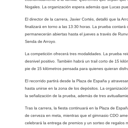
Nogales. La organización espera además que Lucas pueda
El director de la carrera, Javier Cortés, detalló que la A
finalizará en torno a las 13:30 horas. La prueba contará
permanecerán abiertas hasta el jueves a través de Runva
Senda de Arroyo.
La competición ofrecerá tres modalidades. La prueba rein
desnivel positivo. También habrá un trail corto de 15 ki
pie de 15 kilómetros pensada para quienes quieran disfrut
El recorrido partirá desde la Plaza de España y atraves
hasta unirse en la zona de los depósitos. La organizaci
la señalización de la prueba, además de tres avituallamient
Tras la carrera, la fiesta continuará en la Plaza de Esp
de cerveza en meta, mientras que el gimnasio CDO ame
celebrará la entrega de premios y un sorteo de regalos m