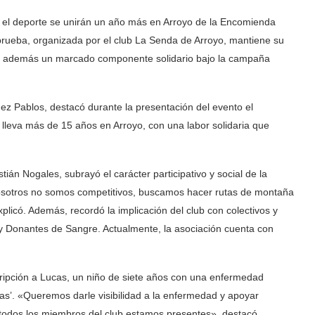
 el deporte se unirán un año más en Arroyo de la Encomienda
 prueba, organizada por el club La Senda de Arroyo, mantiene su
de además un marcado componente solidario bajo la campaña
ez Pablos, destacó durante la presentación del evento el
 lleva más de 15 años en Arroyo, con una labor solidaria que
ián Nogales, subrayó el carácter participativo y social de la
 Nosotros no somos competitivos, buscamos hacer rutas de montaña
plicó. Además, recordó la implicación del club con colectivos y
y Donantes de Sangre. Actualmente, la asociación cuenta con
cripción a Lucas, un niño de siete años con una enfermedad
s’. «Queremos darle visibilidad a la enfermedad y apoyar
odos los miembros del club estamos presentes», destacó