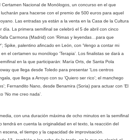
el I Certamen Nacional de Monólogos, un concurso en el que
 lucharán para hacerse con el premio de 500 euros para aquel
oyano. Las entradas ya están a la venta en la Casa de la Cultura
día. La primera semifinal se celebró el 5 de abril con cinco
’; Rafa Carmona (Madrid) con ‘Rimas y leyendas…para que
?’; Spike, palentino afincado en León, con ‘Vengo a contar mi
en el certamen su monólogo ‘Terapia’. Los finalistas se dará a
semifinal en la que participarán: María Orts, de Santa Pola
Moway que llega desde Toledo para presentar ‘Los centros
gala, que llega a Arroyo con su ‘Quiero ser rico’; el manchego
s’; Fernandito Nano, desde Benamira (Soria) para actuar con ‘El
ico ‘No me creo nada’.
media, con una duración máxima de ocho minutos en la semifinal
do tendrá en cuenta la originalidad en el texto, la reacción del
 en escena, el tiempo y la capacidad de improvisación.