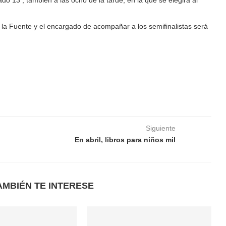
ado 13 , también a las ocho de la tarde, en la que se elegirá al
de la Fuente y el encargado de acompañar a los semifinalistas será
Siguiente
En abril, libros para niños mil
AMBIÉN TE INTERESE