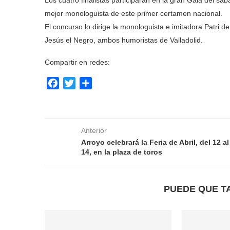
Los cuatro finalistas participarán en la gran Gala del sáb
mejor monologuista de este primer certamen nacional.
El concurso lo dirige la monologuista e imitadora Patri 
Jesús el Negro, ambos humoristas de Valladolid.
Compartir en redes:
Facebook
Twitter
Compartir
Anterior
Arroyo celebrará la Feria de Abril, del 12 al
14, en la plaza de toros
PUEDE QUE T