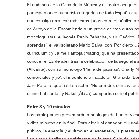
El auditorio de la Casa de la Música y el Teatro acoge 
participan once humoristas llegados de toda España que
que consiga arrancar más carcajadas entre el público arr
de Arroyo de la Encomienda a un precio de tres euros por 
monologuistas: el leonés Pablo Behache, y su ‘Caótico
aprendas’; el vallisoletano Mario Salva, con ‘Por cierto…
currículum’; y Jaime Pantoja (Madrid) que ha presentado 
conocer el 12 de abril tras la celebración de la segunda 
(Alicante), con su monólogo ‘Plena de pausias’; Charly 
comerciales y yo’; el madrileño afincado en Granada, Ben
Jaro Perona, que hablará sobre ‘No enredes con las rede
último habitante’; y Rakel (Álava) compartirá con el públ
Entre 8 y 10 minutos
Los participantes presentarán monólogos de humor y co
y diez minutos en la final. Para elegir al ganador, el jura
público, la energía y el ritmo en el escenario, la puesta