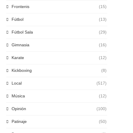
Frontenis
(15)
Fútbol
(13)
Fútbol Sala
(29)
Gimnasia
(16)
Karate
(12)
Kickboxing
(8)
Local
(517)
Música
(12)
Opinión
(100)
Patinaje
(50)