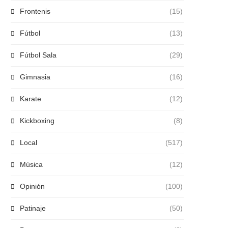
Frontenis
(15)
Fútbol
(13)
Fútbol Sala
(29)
Gimnasia
(16)
Karate
(12)
Kickboxing
(8)
Local
(517)
Música
(12)
Opinión
(100)
Patinaje
(50)