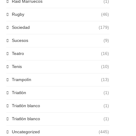
Raid Marruecos
(1)
Rugby
(46)
Sociedad
(179)
Sucesos
(9)
Teatro
(16)
Tenis
(10)
Trampolín
(13)
Triatlón
(1)
Triatlón blanco
(1)
Triatlón blanco
(1)
Uncategorized
(445)