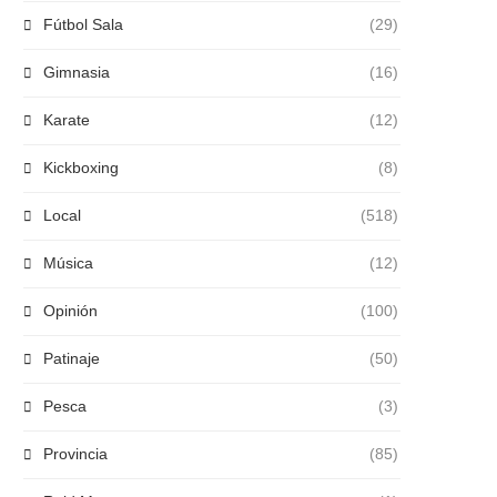
Fútbol Sala
(29)
Gimnasia
(16)
Karate
(12)
Kickboxing
(8)
Local
(518)
Música
(12)
Opinión
(100)
Patinaje
(50)
Pesca
(3)
Provincia
(85)