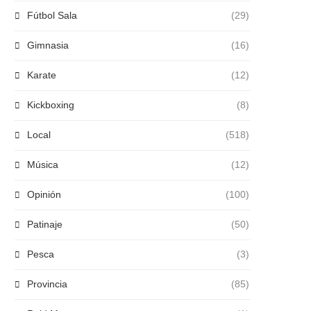
Fútbol Sala
(29)
Gimnasia
(16)
Karate
(12)
Kickboxing
(8)
Local
(518)
Música
(12)
Opinión
(100)
Patinaje
(50)
Pesca
(3)
Provincia
(85)