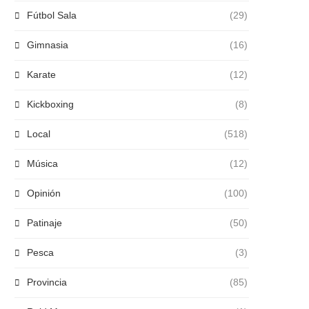
Fútbol Sala
(29)
Gimnasia
(16)
Karate
(12)
Kickboxing
(8)
Local
(518)
Música
(12)
Opinión
(100)
Patinaje
(50)
Pesca
(3)
Provincia
(85)