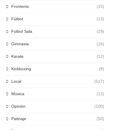
Frontenis
(15)
Fútbol
(13)
Fútbol Sala
(29)
Gimnasia
(16)
Karate
(12)
Kickboxing
(8)
Local
(517)
Música
(12)
Opinión
(100)
Patinaje
(50)