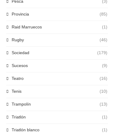
Pesca
(3)
Provincia
(85)
Raid Marruecos
(1)
Rugby
(46)
Sociedad
(179)
Sucesos
(9)
Teatro
(16)
Tenis
(10)
Trampolín
(13)
Triatlón
(1)
Triatlón blanco
(1)