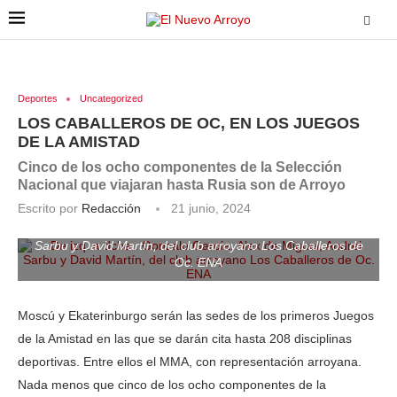
Deportes
Uncategorized
LOS CABALLEROS DE OC, EN LOS JUEGOS
DE LA AMISTAD
Cinco de los ocho componentes de la Selección
Nacional que viajaran hasta Rusia son de Arroyo
Escrito por
Redacción
21 junio, 2024
De izq. a dcha.: Gonzalo García, Alex de Miguel, Andrei
Sarbu y David Martín, del club arroyano Los Caballeros de
Oc. ENA
Moscú y Ekaterinburgo serán las sedes de los primeros Juegos
de la Amistad en las que se darán cita hasta 208 disciplinas
deportivas. Entre ellos el MMA, con representación arroyana.
Nada menos que cinco de los ocho componentes de la