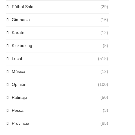
Fútbol Sala
(29)
Gimnasia
(16)
Karate
(12)
Kickboxing
(8)
Local
(518)
Música
(12)
Opinión
(100)
Patinaje
(50)
Pesca
(3)
Provincia
(85)