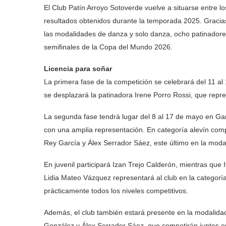
El Club Patín Arroyo Sotoverde vuelve a situarse entre los
resultados obtenidos durante la temporada 2025. Gracia
las modalidades de danza y solo danza, ocho patinadores 
semifinales de la Copa del Mundo 2026.
Licencia para soñar
La primera fase de la competición se celebrará del 11 al 
se desplazará la patinadora Irene Porro Rossi, que repre
La segunda fase tendrá lugar del 8 al 17 de mayo en Ga
con una amplia representación. En categoría alevín comp
Rey García y Álex Serrador Sáez, este último en la moda
En juvenil participará Izan Trejo Calderón, mientras que 
Lidia Mateo Vázquez representará al club en la categorí
prácticamente todos los niveles competitivos.
Además, el club también estará presente en la modalidad
González y Álex Serrador Sáez, que competirán juntos en 