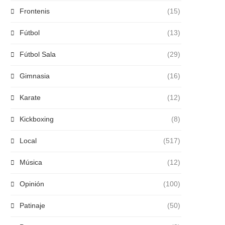
Frontenis
(15)
Fútbol
(13)
Fútbol Sala
(29)
Gimnasia
(16)
Karate
(12)
Kickboxing
(8)
Local
(517)
Música
(12)
Opinión
(100)
Patinaje
(50)