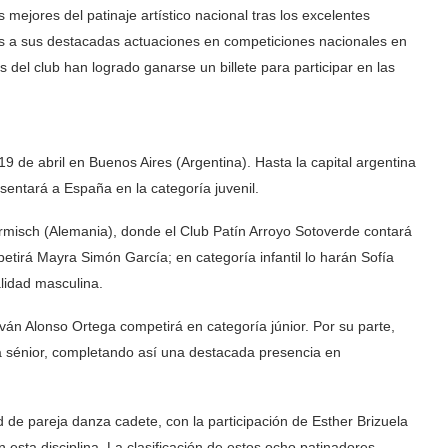
 mejores del patinaje artístico nacional tras los excelentes
s a sus destacadas actuaciones en competiciones nacionales en
del club han logrado ganarse un billete para participar en las
19 de abril en Buenos Aires (Argentina). Hasta la capital argentina
sentará a España en la categoría juvenil.
rmisch (Alemania), donde el Club Patín Arroyo Sotoverde contará
etirá Mayra Simón García; en categoría infantil lo harán Sofía
lidad masculina.
Iván Alonso Ortega competirá en categoría júnior. Por su parte,
a sénior, completando así una destacada presencia en
 de pareja danza cadete, con la participación de Esther Brizuela
esta disciplina. La clasificación de estos ocho patinadores