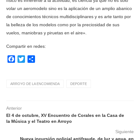
físico es inherente a la actividad, es ciencia ya que no es solo
volar un aeromodelo sino es la aplicación de un amplio abanico
de conocimientos técnicos multidisciplinares y es arte tanto por
la belleza de los modelos como por la preciosidad de sus
vuelos, maniobras y piruetas en el aire».
Compartir en redes:
Facebook
Twitter
Compartir
ARROYO DE LA ENCOMIENDA
DEPORTE
Anterior
El 4 de octubre, XV Encuentro de Corales en la Casa de
la Música y el Teatro en Arroyo
Siguiente
Nueva incursión policial antifraude, de luz y agua, en