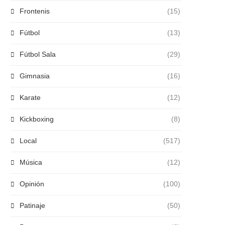
Frontenis
(15)
Fútbol
(13)
Fútbol Sala
(29)
Gimnasia
(16)
Karate
(12)
Kickboxing
(8)
Local
(517)
Música
(12)
Opinión
(100)
Patinaje
(50)