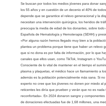
Se buscan por todos los medios jóvenes para donar sang
los 55 años y en cuestión de un decenio el 40% de todos
depende que se garantice el relevo generacional y la di
necesitan una intervención quirúrgica, los heridos de tr
preocupa la media de edad de los donantes, sobre todo d
Española de Hematología y Hemoterapia (SEHH) y presi
«Por alguna razón hemos llegado muy bien a la població
plantea un problema porque tiene que haber un relevo ge
que si no dona es por falta de información, por lo que ha
canales que ellos usan, como TikTok, Instagram o YouT
Consciente de lo vital de mantener en el tiempo el sum
plasma y plaquetas, el médico hace un llamamiento a lo
además es la población potencialmente más sana. Si no 
experto no cree que los jóvenes no donen por miedo al p
reticentes les diría que prueben y verán que no es nada 
reconfortada». En 2024 donaron sangre y componentes 
de donaciones efectuadas fue de 1,68 millones, una medi