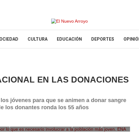
OCIEDAD
CULTURA
EDUCACIÓN
DEPORTES
OPINIÓ
ACIONAL EN LAS DONACIONES
los jóvenes para que se animen a donar sangre
de los donantes ronda los 55 años
or lo que es necesario involucrar a la población más joven. ENA