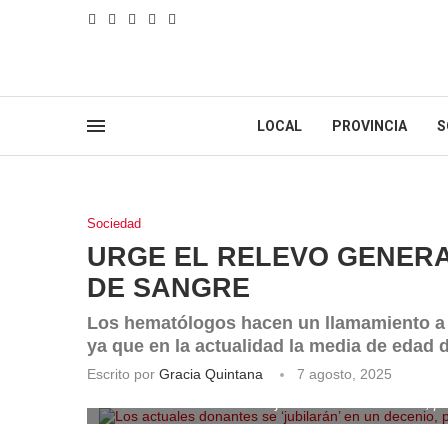
LOCAL
PROVINCIA
S
Sociedad
URGE EL RELEVO GENER
DE SANGRE
Los hematólogos hacen un llamamiento a 
ya que en la actualidad la media de edad 
Escrito por
Gracia Quintana
7 agosto, 2025
Los actuales donantes se ‘jubilarán’ en un decenio, p