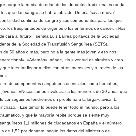
re porque la media de edad de los donantes tradicionales ronda
 los que dan sangre se habrá jubilado. De esa ‘savia nueva’
sponibilidad continua de sangre y sus componentes para los que
áfico, los trasplantados de órganos o los enfermos de cáncer. «Nos
e cara al futuro», señala Luis Larrea portavoz de la Sociedad
dente de la Sociedad de Transfusión Sanguínea (SETS).
n de 50 años o más, pero no a la gente más joven y eso nos
neracional». «Además», añade, «la juventud es altruista y creo
y que intentar llegar a ellos con otros mensajes y a través de los
ube».
inistro de componentes sanguíneos esenciales como hematíes,
s jóvenes. «Necesitamos involucrar a los menores de 30 años, que
lo conseguimos tendremos un problema a la larga», avisa. El
inchazo. «Ese temor lo puede tener todo el mundo, pero a los
traumático, y que la mayoría repite porque se siente muy
sanguíneos 1,1 millones de ciudadanos en España y el número
a de 1,52 por donante, según los datos del Ministerio de