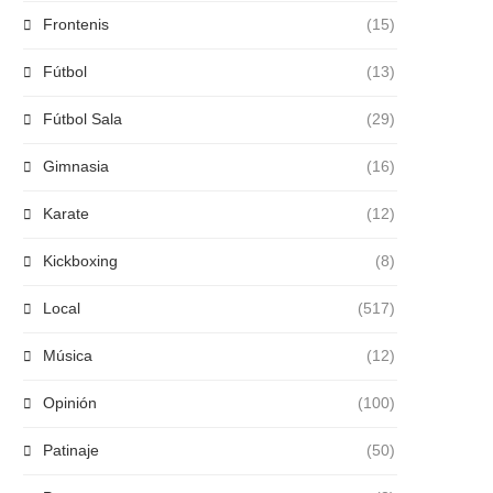
Frontenis
(15)
Fútbol
(13)
Fútbol Sala
(29)
Gimnasia
(16)
Karate
(12)
Kickboxing
(8)
Local
(517)
Música
(12)
Opinión
(100)
Patinaje
(50)