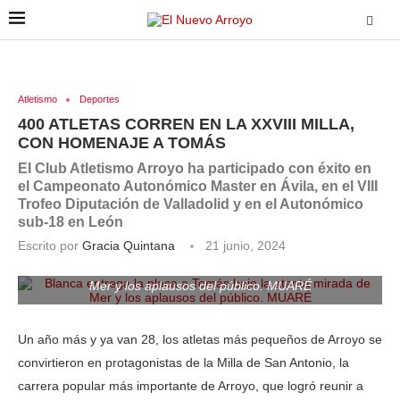
Atletismo
Deportes
400 ATLETAS CORREN EN LA XXVIII MILLA,
CON HOMENAJE A TOMÁS
El Club Atletismo Arroyo ha participado con éxito en
el Campeonato Autonómico Master en Ávila, en el VIII
Trofeo Diputación de Valladolid y en el Autonómico
sub-18 en León
Escrito por
Gracia Quintana
21 junio, 2024
Blanca entrega la placa a Tomás bajo la atenta mirada de
Mer y los aplausos del público. MUARÉ
Un año más y ya van 28, los atletas más pequeños de Arroyo se
convirtieron en protagonistas de la Milla de San Antonio, la
carrera popular más importante de Arroyo, que logró reunir a