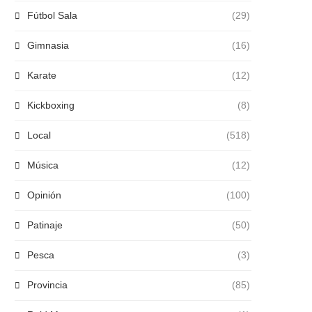
Fútbol Sala
(29)
Gimnasia
(16)
Karate
(12)
Kickboxing
(8)
Local
(518)
Música
(12)
Opinión
(100)
Patinaje
(50)
Pesca
(3)
Provincia
(85)