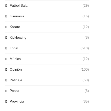
Fútbol Sala
(29)
Gimnasia
(16)
Karate
(12)
Kickboxing
(8)
Local
(518)
Música
(12)
Opinión
(100)
Patinaje
(50)
Pesca
(3)
Provincia
(85)