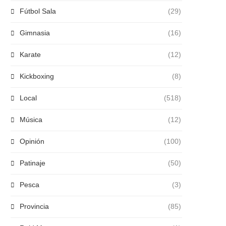
Fútbol Sala
(29)
Gimnasia
(16)
Karate
(12)
Kickboxing
(8)
Local
(518)
Música
(12)
Opinión
(100)
Patinaje
(50)
Pesca
(3)
Provincia
(85)