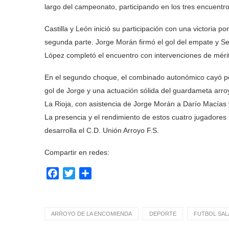
largo del campeonato, participando en los tres encuentro
Castilla y León inició su participación con una victoria 
segunda parte. Jorge Morán firmó el gol del empate y Serg
López completó el encuentro con intervenciones de méri
En el segundo choque, el combinado autonómico cayó po
gol de Jorge y una actuación sólida del guardameta arro
La Rioja, con asistencia de Jorge Morán a Darío Macías 
La presencia y el rendimiento de estos cuatro jugadore
desarrolla el C.D. Unión Arroyo F.S.
Compartir en redes:
Facebook
Twitter
Compartir
ARROYO DE LA ENCOMIENDA
DEPORTE
FUTBOL SAL