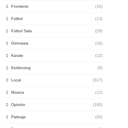
Frontenis
(15)
Fútbol
(13)
Fútbol Sala
(29)
Gimnasia
(16)
Karate
(12)
Kickboxing
(8)
Local
(517)
Música
(12)
Opinión
(100)
Patinaje
(50)