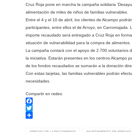
Cruz Roja pone en marcha la campaña solidaria ‘Desayun
alimentación de miles de niños de familias vulnerables.
Entre el 4 y el 10 de abril, los clientes de Alcampo podrá
participantes, entre ellos el de Arroyo, en Carromajada. 
importe recaudado será entregado a Cruz Roja en forma d
situación de vulnerabilidad para la compra de alimentos.
La campaña contará con el apoyo de 2.700 voluntarios d
la iniciativa. Estarán presentes en los centros Alcampo par
de los fondos recaudados se sumarán a la donación dir
Con estas tarjetas, las familias vulnerables podrán efe
necesidades.
Compartir en redes:
Facebook
Twitter
Compartir
ARROYO DE LA ENCOMIENDA
AYUNTAMIENTO DE ARROYO 