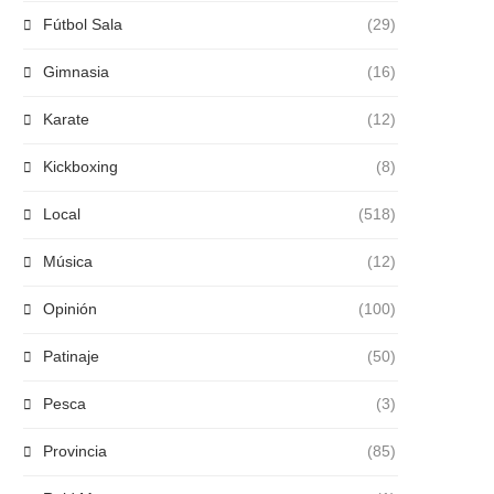
Fútbol Sala
(29)
Gimnasia
(16)
Karate
(12)
Kickboxing
(8)
Local
(518)
Música
(12)
Opinión
(100)
Patinaje
(50)
Pesca
(3)
Provincia
(85)