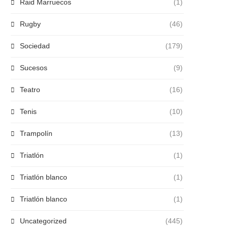
Raid Marruecos
(1)
Rugby
(46)
Sociedad
(179)
Sucesos
(9)
Teatro
(16)
Tenis
(10)
Trampolín
(13)
Triatlón
(1)
Triatlón blanco
(1)
Triatlón blanco
(1)
Uncategorized
(445)