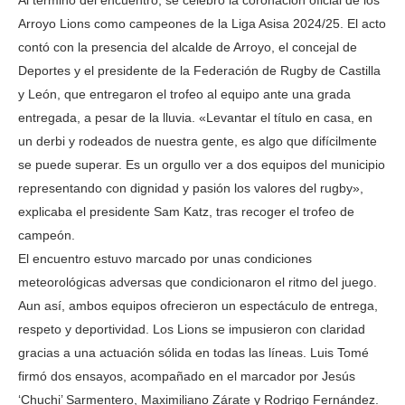
Al término del encuentro, se celebró la coronación oficial de los
Arroyo Lions como campeones de la Liga Asisa 2024/25. El acto
contó con la presencia del alcalde de Arroyo, el concejal de
Deportes y el presidente de la Federación de Rugby de Castilla
y León, que entregaron el trofeo al equipo ante una grada
entregada, a pesar de la lluvia. «Levantar el título en casa, en
un derbi y rodeados de nuestra gente, es algo que difícilmente
se puede superar. Es un orgullo ver a dos equipos del municipio
representando con dignidad y pasión los valores del rugby»,
explicaba el presidente Sam Katz, tras recoger el trofeo de
campeón.
El encuentro estuvo marcado por unas condiciones
meteorológicas adversas que condicionaron el ritmo del juego.
Aun así, ambos equipos ofrecieron un espectáculo de entrega,
respeto y deportividad. Los Lions se impusieron con claridad
gracias a una actuación sólida en todas las líneas. Luis Tomé
firmó dos ensayos, acompañado en el marcador por Jesús
‘Chuchi’ Sarmentero, Maximiliano Zárate y Rodrigo Fernández.