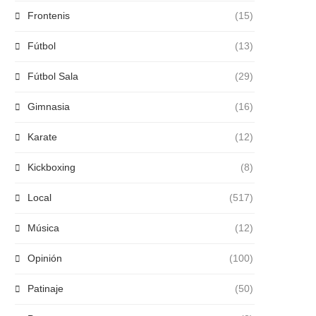
Frontenis
(15)
Fútbol
(13)
Fútbol Sala
(29)
Gimnasia
(16)
Karate
(12)
Kickboxing
(8)
Local
(517)
Música
(12)
Opinión
(100)
Patinaje
(50)