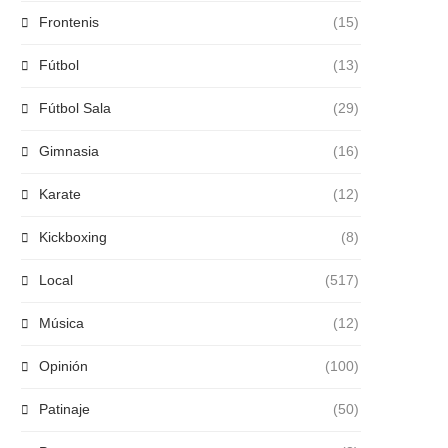
Frontenis
(15)
Fútbol
(13)
Fútbol Sala
(29)
Gimnasia
(16)
Karate
(12)
Kickboxing
(8)
Local
(517)
Música
(12)
Opinión
(100)
Patinaje
(50)