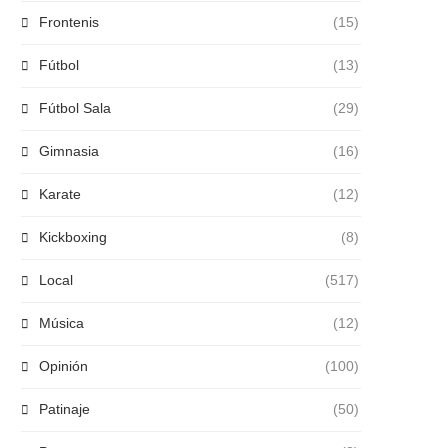
Frontenis
(15)
Fútbol
(13)
Fútbol Sala
(29)
Gimnasia
(16)
Karate
(12)
Kickboxing
(8)
Local
(517)
Música
(12)
Opinión
(100)
Patinaje
(50)