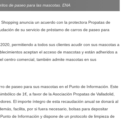
rritos de paseo para las mascotas. ENA
O Shopping anuncia un acuerdo con la protectora Propatas de
caudación de su servicio de préstamo de carros de paseo para
e 2020, permitiendo a todos sus clientes acudir con sus mascotas a
lecimientos aceptan el acceso de mascotas y están adheridos a
e del centro comercial, también admite mascotas en sus
carro de paseo para sus mascotas en el Punto de Información. Este
imbólico de 1€, a favor de la Asociación Propatas de Valladolid,
edores. El importe íntegro de esta recaudación anual se donará al
demás, facilita, por si fuera necesario, bolsas para depositar
 Punto de Información y dispone de un protocolo de limpieza de