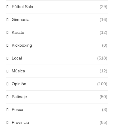
Fútbol Sala
(29)
Gimnasia
(16)
Karate
(12)
Kickboxing
(8)
Local
(518)
Música
(12)
Opinión
(100)
Patinaje
(50)
Pesca
(3)
Provincia
(85)