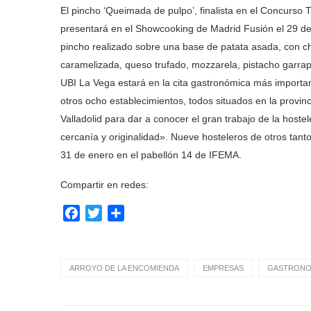
El pincho ‘Queimada de pulpo’, finalista en el Concurso
presentará en el Showcooking de Madrid Fusión el 29 de 
pincho realizado sobre una base de patata asada, con ch
caramelizada, queso trufado, mozzarela, pistacho garra
UBI La Vega estará en la cita gastronómica más importan
otros ocho establecimientos, todos situados en la provinc
Valladolid para dar a conocer el gran trabajo de la hoste
cercanía y originalidad». Nueve hosteleros de otros tant
31 de enero en el pabellón 14 de IFEMA.
Compartir en redes:
Facebook
Twitter
Compartir
ARROYO DE LA ENCOMIENDA
EMPRESAS
GASTRONO