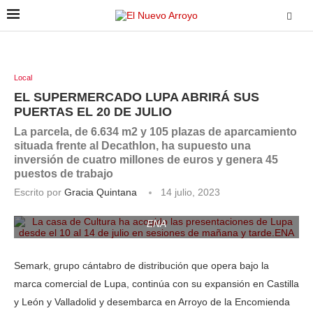
Local
EL SUPERMERCADO LUPA ABRIRÁ SUS
PUERTAS EL 20 DE JULIO
La parcela, de 6.634 m2 y 105 plazas de aparcamiento
situada frente al Decathlon, ha supuesto una
inversión de cuatro millones de euros y genera 45
puestos de trabajo
Escrito por
Gracia Quintana
14 julio, 2023
La casa de Cultura ha acogido las presentaciones de Lupa
desde el 10 al 14 de julio en sesiones de mañana y tarde.
ENA
Semark, grupo cántabro de distribución que opera bajo la
marca comercial de Lupa, continúa con su expansión en Castilla
y León y Valladolid y desembarca en Arroyo de la Encomienda