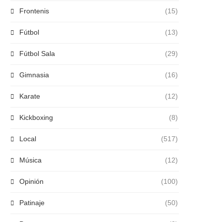
Frontenis
(15)
Fútbol
(13)
Fútbol Sala
(29)
Gimnasia
(16)
Karate
(12)
Kickboxing
(8)
Local
(517)
Música
(12)
Opinión
(100)
Patinaje
(50)