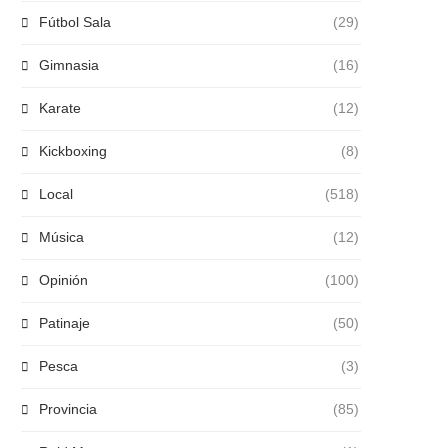
Fútbol Sala
(29)
Gimnasia
(16)
Karate
(12)
Kickboxing
(8)
Local
(518)
Música
(12)
Opinión
(100)
Patinaje
(50)
Pesca
(3)
Provincia
(85)