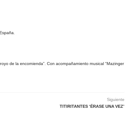
dar
iCalendar
Office 365
 España.
rroyo de la encomienda”. Con acompañamiento musical “Mazinger
Siguiente
TITIRITANTES ‘ÉRASE UNA VEZ’