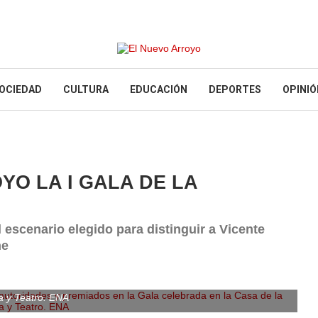
OCIEDAD
CULTURA
EDUCACIÓN
DEPORTES
OPINIÓ
O LA I GALA DE LA
l escenario elegido para distinguir a Vicente
ne
 autoridades y premiados en la Gala celebrada en la Casa de la
a y Teatro. ENA