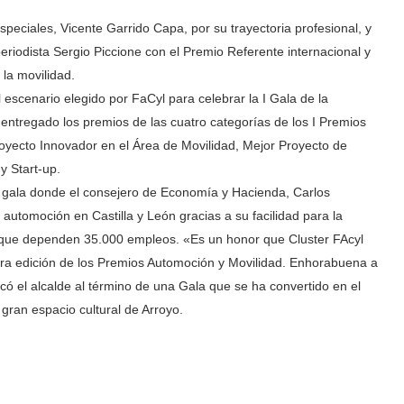
peciales, Vicente Garrido Capa, por su trayectoria profesional, y
eriodista Sergio Piccione con el Premio Referente internacional y
 la movilidad.
l escenario elegido por FaCyl para celebrar la I Gala de la
entregado los premios de las cuatro categorías de los I Premios
royecto Innovador en el Área de Movilidad, Mejor Proyecto de
y Start-up.
na gala donde el consejero de Economía y Hacienda, Carlos
 automoción en Castilla y León gracias a su facilidad para la
l que dependen 35.000 empleos. «Es un honor que Cluster FAcyl
era edición de los Premios Automoción y Movilidad. Enhorabuena a
có el alcalde al término de una Gala que se ha convertido en el
 gran espacio cultural de Arroyo.