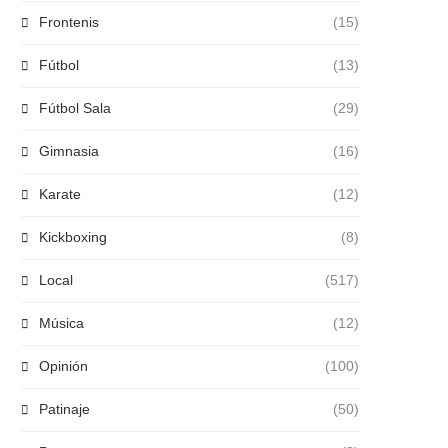
Frontenis
(15)
Fútbol
(13)
Fútbol Sala
(29)
Gimnasia
(16)
Karate
(12)
Kickboxing
(8)
Local
(517)
Música
(12)
Opinión
(100)
Patinaje
(50)